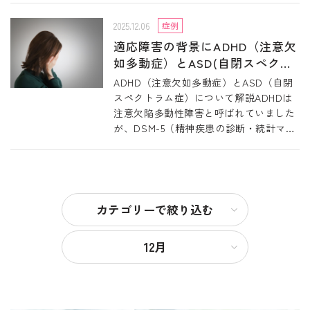
断・統計マニュアル
2025.12.06
症例
適応障害の背景にADHD（注意欠
如多動症）とASD(自閉スペクト
ラム症)が疑われる例
ADHD（注意欠如多動症）とASD（自閉
スペクトラム症）について解説ADHDは
注意欠陥多動性障害と呼ばれていました
が、DSM-5（精神疾患の診断・統計マニ
ュアル第5版）では注意欠如多動症となっ
ています。DSM-4（精神疾患の診断・統
計マニュ
カテゴリーで絞り込む
12月