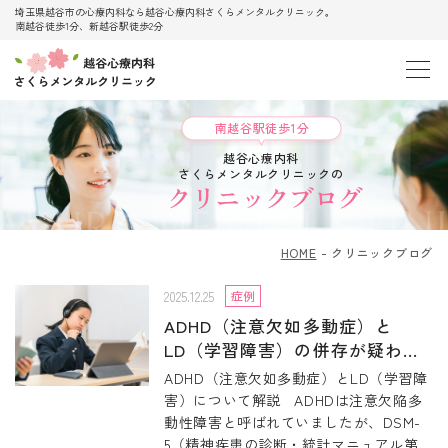
埼玉県越谷市の心療内科なら越谷心療内科さくらメンタルクリニック。
南越谷徒歩1分、新越谷駅徒歩2分
南越谷駅徒歩1分
越谷心療内科
さくらメンタルクリニックの
クリニックブログ
HOME
クリニックブログ
2025.12.25
症例
ADHD（注意欠如多動症）と
LD（学習障害）の併存が疑われ
る例②
ADHD（注意欠如多動症）とLD（学習障
害）について解説 ADHDは注意欠陥多
動性障害と呼ばれていましたが、DSM-
5（精神疾患の診断・統計マニュアル第5