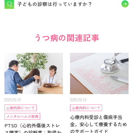
子どもの診察は行っていますか？
うつ病の関連記事
2025.06.10
2025.06.10
心療内科について
心療内科について
心療内科受診と傷病手当
メンタルヘルス辞典
金。安心して療養するため
PTSD（心的外傷後ストレ
のサポートガイド
ス障害）の診断書：取得か