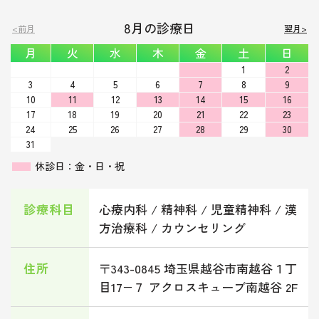
8月の診療日
<前月
翌月>
月
火
水
木
金
土
日
1
2
3
4
5
6
7
8
9
10
11
12
13
14
15
16
17
18
19
20
21
22
23
24
25
26
27
28
29
30
31
休診日：金・日・祝
診療科目
心療内科 / 精神科 / 児童精神科 / 漢
方治療科 / カウンセリング
住所
〒343-0845 埼玉県越谷市南越谷１丁
目17−７ アクロスキューブ南越谷 2F