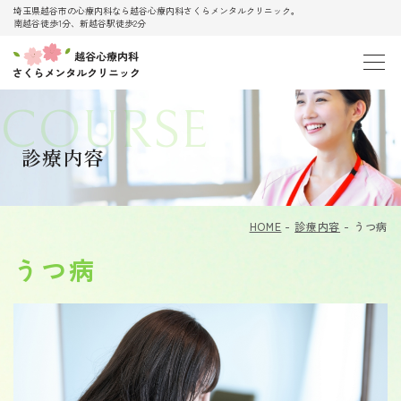
埼玉県越谷市の心療内科なら越谷心療内科さくらメンタルクリニック。
南越谷徒歩1分、新越谷駅徒歩2分
COURSE
診療内容
HOME
診療内容
うつ病
うつ病