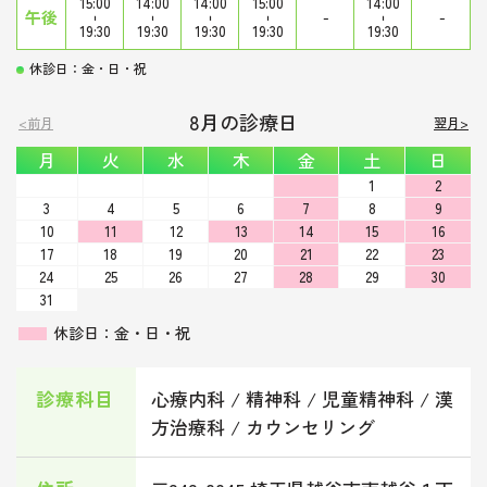
15:00
14:00
14:00
15:00
14:00
午後
-
-
-
-
-
-
-
19:30
19:30
19:30
19:30
19:30
休診日：金・日・祝
8月の診療日
<前月
翌月>
月
火
水
木
金
土
日
1
2
3
4
5
6
7
8
9
10
11
12
13
14
15
16
17
18
19
20
21
22
23
24
25
26
27
28
29
30
31
休診日：金・日・祝
診療科目
心療内科 / 精神科 / 児童精神科 / 漢
方治療科 / カウンセリング