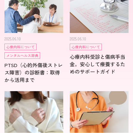
2025.06.10
2025.06.10
心療内科について
心療内科について
メンタルヘルス辞典
心療内科受診と傷病手当
金。安心して療養するた
PTSD（心的外傷後ストレ
めのサポートガイド
ス障害）の診断書：取得
から活用まで