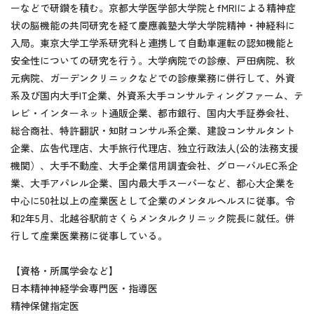
ーなどで研鑽を積む。京都大学医学部大学院とfMRIによる精神症
状の脳機能の共同研究を経て慶應義塾大学大学院精神・神経科に
入局。東京大学工学系研究科と連携して自動車運転の認知機能と
安全性についての研究を行う。大学病院での診療、戸田病院、秋
元病院、ガーデンクリニックなどでの診療業務に併行して、外資
系及び国内大手IT企業、外資系大手コンサルティングファーム、テ
レビ・インターネット通販企業、都市銀行、国内大手証券会社、
総合商社、特許翻訳・知財コンサル系企業、建設コンサルタント
企業、広告代理店、大手旅行代理店、独立行政法人(公的法務支援
機関）、大手不動産、大手企業信用調査会社、グローバルEC系企
業、大手アパレル企業、国内最大手スーパーなど、都心大企業を
中心に50社以上の産業医として企業のメンタルヘルスに従事。令
和2年5月、北越谷駅前さくらメンタルクリニック院長に就任。併
行して産業医業務に従事している。
【資格・所属学会など】
日本精神神経学会専門医・指導医
精神保健指定医