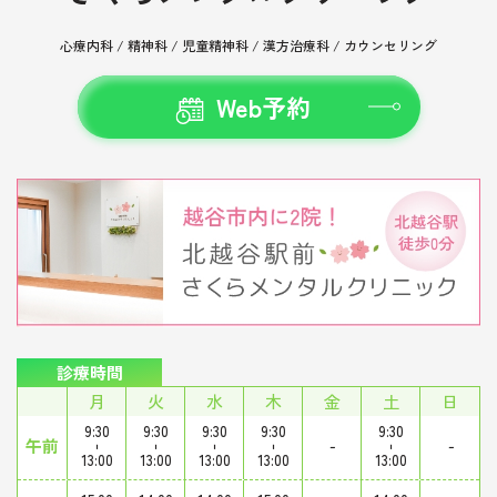
心療内科 / 精神科 / 児童精神科 /
漢方治療科 / カウンセリング
Web予約
診療時間
月
火
水
木
金
土
日
9:30
9:30
9:30
9:30
9:30
午前
-
-
-
-
-
-
-
13:00
13:00
13:00
13:00
13:00