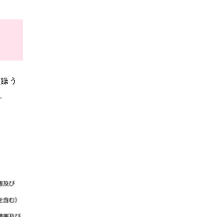
「躁う
。