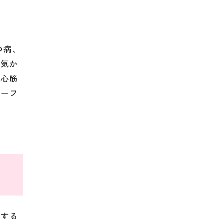
つ病、
病気か
、心筋
ターフ
呈する