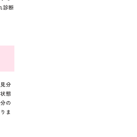
れ診断
を見分
る状態
気分の
ありま