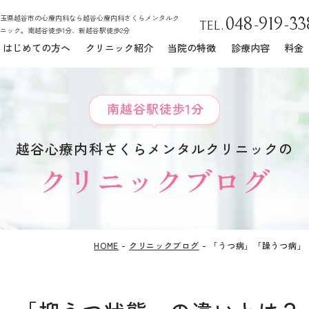
玉県越谷市の心療内科なら越谷心療内科さくらメンタルク
048-919-33
TEL.
ニック。
南越谷徒歩1分、新越谷駅徒歩2分
はじめての方へ
クリニック紹介
当院の特徴
診療内容
料金
特別カウンセリング（問題解決・集中プログラム）
児童精神科
南越谷駅徒歩1分
躁うつ病
パニック障害
越谷心療内科
さくらメンタルクリニックの
クリニックブログ
不安障害
強迫性障害
自閉症スペクトラム(ASD)
睡眠時無呼吸症候群(SAS)
休職のご相談
HOME
クリニックブログ
「うつ病」「躁うつ病」