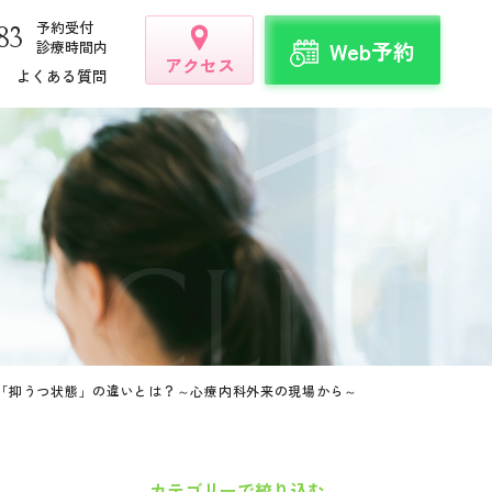
予約受付
83
Web予約
診療時間内
アクセス
よくある質問
うつ病
適応障害
ADHD
診断書
「抑うつ状態」の違いとは？～心療内科外来の現場から～
カテゴリーで絞り込む