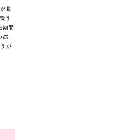
うが長
「躁う
た期間
つ病」
ほうが